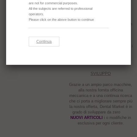
nostri clienti non riguarda solo lo
sviluppo di un nuovo prodotto da
zero, ma anche il
PACKAGING
PRIVATO
, etichette e marchiatura
del prodotto con logo personale con
incisione col laser su acciaio e
alluminio.
Produciamo anche in esclusiva per i
nostri clienti e sviluppiamo
PROGETTI UNICI
e totalmente
personalizzati.
SVILUPPO
Grazie a un ampio parco macchine,
alla nostra fornita officina
meccanica e a una continua ricerca
che ci porta a migliorare sempre più
la nostra offerta, Dental Market è in
grado di sviluppare da zero
NUOVI ARTICOLI
i o modifiche in
esclusiva per ogni cliente.