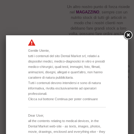
Un altro nostro punto di forza risiede
nel
MAGAZZINO
, sempre con un
nutrito stock di tutti gli articoli in
modo che i nostri clienti non
debbano fare grandi stock a loro
volta, possano fare ordini anche di
piccola entità ma sempre a prezzi
vantaggiosi e con tempi di
consegna molto contenuti.
Siamo una
FAMILY COMPANY
e
siamo convinti che il vero valore sia
dato dalle singole persone: per noi il
cliente è prima di tutto una persona
da ascoltare e per la quale trovare
soluzioni adatte alle sue necessità.
Cerchiamo di accontentare tutte le
richieste e sappiamo che prima di
ogni cosa sia fondamentale creare
un legame di fiducia personale.
PERSONALIZZAZIONE
La personalizzazione offerta ai