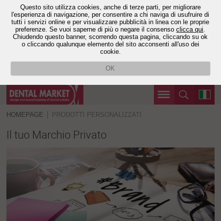
Questo sito utilizza cookies, anche di terze parti, per migliorare
l'esperienza di navigazione, per consentire a chi naviga di usufruire di
tutti i servizi online e per visualizzare pubblicità in linea con le proprie
preferenze. Se vuoi saperne di più o negare il consenso
clicca qui
.
Chiudendo questo banner, scorrendo questa pagina, cliccando su ok
o cliccando qualunque elemento del sito acconsenti all'uso dei
cookie.
OK
HOMEPAGE
PRODOTTI PERSONALIZZATI
Il tuo Marchio Privato