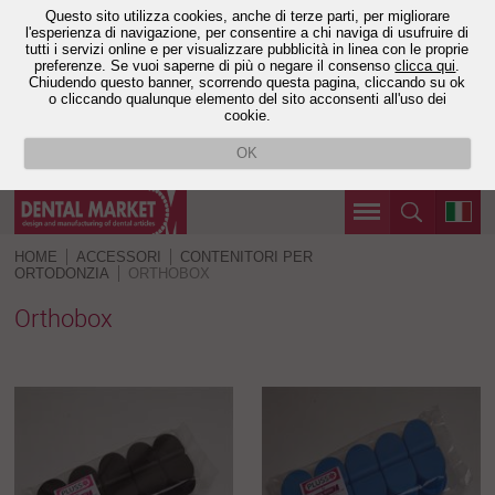
Questo sito utilizza cookies, anche di terze parti, per migliorare
l'esperienza di navigazione, per consentire a chi naviga di usufruire di
tutti i servizi online e per visualizzare pubblicità in linea con le proprie
preferenze. Se vuoi saperne di più o negare il consenso
clicca qui
.
Chiudendo questo banner, scorrendo questa pagina, cliccando su ok
o cliccando qualunque elemento del sito acconsenti all'uso dei
cookie.
OK
HOME
ACCESSORI
CONTENITORI PER
ORTODONZIA
ORTHOBOX
Orthobox